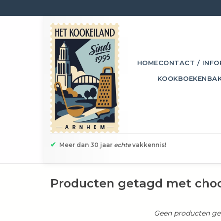
HOME
CONTACT / INFO
KOOKBOEKEN
BA
✔
Meer dan 30 jaar
echte
vakkennis!
Producten getagd met choc
Geen producten gev