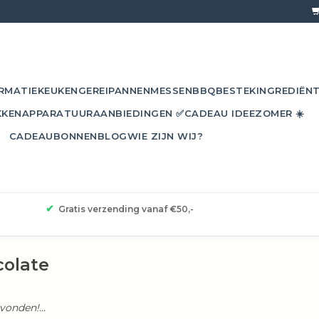
RMATIE
KEUKENGEREI
PANNEN
MESSEN
BBQ
BESTEK
INGREDIËN
KKEN
APPARATUUR
AANBIEDINGEN ✅
CADEAU IDEE
ZOMER ☀️
CADEAUBONNEN
BLOG
WIE ZIJN WIJ?
✔
Gratis verzending vanaf €50,-
olate
onden!...