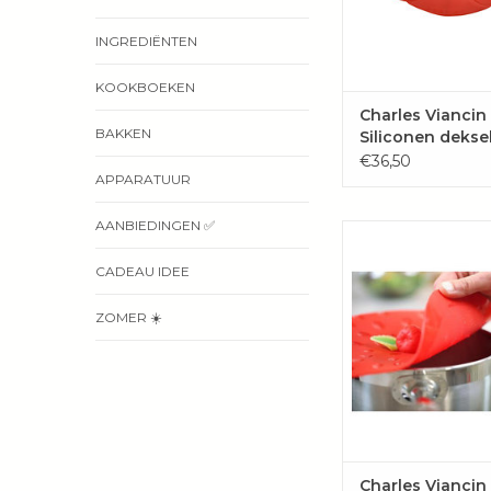
INGREDIËNTEN
KOOKBOEKEN
Charles Viancin
BAKKEN
Siliconen dekse
Ovaal 35x25 cm
€36,50
APPARATUUR
AANBIEDINGEN ✅
Fruitig en fris in d
TOEVOEGEN 
CADEAU IDEE
WINKELWAG
ZOMER ☀️
Charles Viancin