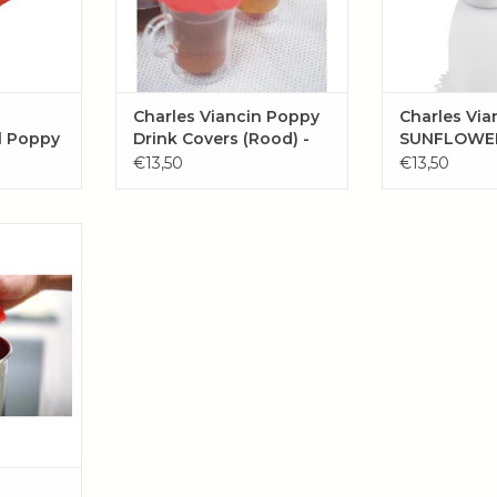
Charles Viancin Poppy
Charles Via
l Poppy
Drink Covers (Rood) -
SUNFLOWER 
Set / 2
Drink Cover
€13,50
€13,50
e keuken!
AAN
EN