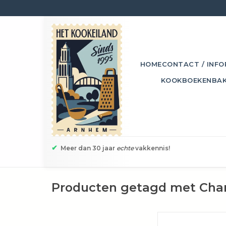
HOME
CONTACT / INFO
KOOKBOEKEN
BA
✔
Meer dan 30 jaar
echte
vakkennis!
Producten getagd met Char
Deze deksels zorgen