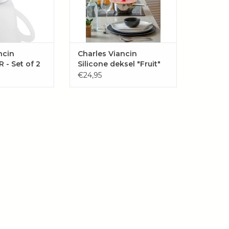
ncin
Charles Viancin
- Set of 2
Silicone deksel "Fruit"
s
€24,95