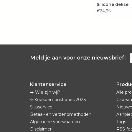
Silicone deksel
"BERRIES"
€24,95
Meld je aan voor onze nieuwsbrief:
Klantenservice
Produ
➡️ Wie zijn wij?
Alle pr
⭐️ Kookdemonstraties 2026
Cadeau
Slijpservice
Nieuwe
Betaal- en verzendmethoden
Aanbie
Algemene voorwaarden
Tags
Disclaimer
RSS-fe