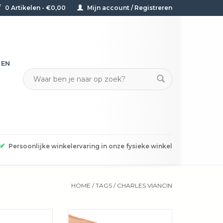
0 Artikelen - €0,00
Mijn account / Registreren
TEN
✔
Persoonlijke winkelervaring in onze fysieke winkel
HOME
/
TAGS
/
CHARLES VIANCIN
loemen zorgen
In de vorm van een klaproos