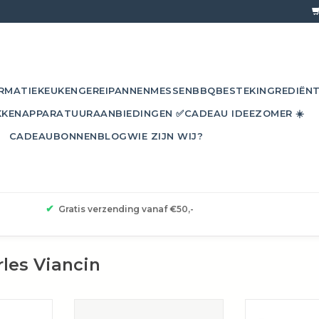
RMATIE
KEUKENGEREI
PANNEN
MESSEN
BBQ
BESTEK
INGREDIËN
KKEN
APPARATUUR
AANBIEDINGEN ✅
CADEAU IDEE
ZOMER ☀️
CADEAUBONNEN
BLOG
WIE ZIJN WIJ?
✔
Gratis verzending vanaf €50,-
les Viancin
 voor nog
Silicone bananenblad-deksel van
Deze zonneb