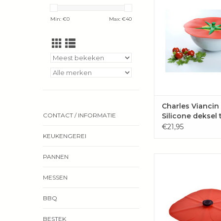
meer kleur in de kleur 
TOEVOEGEN 
Min: €
0
Max: €
40
WINKELWAG
Charles Viancin
Silicone deksel
CONTACT / INFORMATIE
"TOMATO"
€21,95
KEUKENGEREI
PANNEN
In de vorm van de 
POPPY®
MESSEN
TOEVOEGEN 
WINKELWAG
BBQ
BESTEK