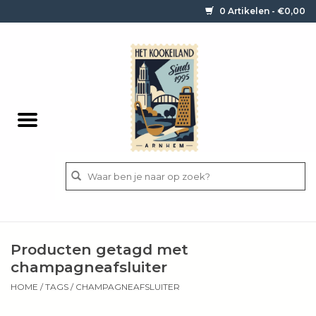
0 Artikelen - €0,00
Home
Contact / informatie
Keukengerei
Pannen
Messen
BBQ
Producten getagd met
Bestek
champagneafsluiter
HOME
/
TAGS
/
CHAMPAGNEAFSLUITER
Ingrediënten