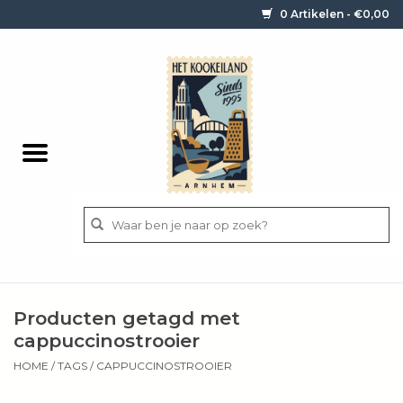
0 Artikelen - €0,00
Home
Contact / informatie
Keukengerei
Pannen
Messen
BBQ
Producten getagd met
Bestek
cappuccinostrooier
HOME
/
TAGS
/
CAPPUCCINOSTROOIER
Ingrediënten