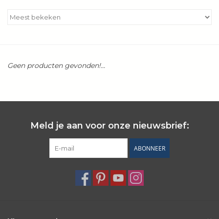
Kookboeken
Bakken
Geen producten gevonden!...
Apparatuur
Aanbiedingen ✅
Cadeau idee
Meld je aan voor onze nieuwsbrief:
ABONNEER
Zomer ☀️
Cadeaubonnen
Blog