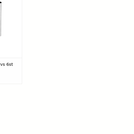
2 cm). Voor
assieke
i’s en
 Duurzaam,
tendig en
AAN
EN
rvs 6st