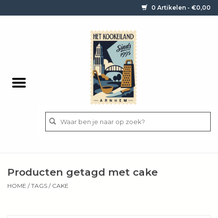
0 Artikelen - €0,00
Home
Contact / informatie
Keukengerei
Pannen
Messen
BBQ
Producten getagd met cake
Bestek
HOME
/
TAGS
/
CAKE
Ingrediënten