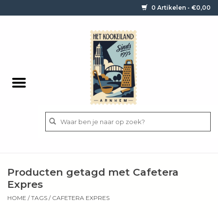
0 Artikelen - €0,00
Home
Contact / informatie
Keukengerei
Pannen
Messen
BBQ
Producten getagd met Cafetera
Bestek
Expres
HOME
/
TAGS
/
CAFETERA EXPRES
Ingrediënten