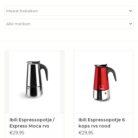
Kookboeken
Bakken
Apparatuur
Aanbiedingen ✅
Cadeau idee
Zomer ☀️
Cadeaubonnen
Ibili Espressopotje /
Ibili Espressopotje 6
Express Moca rvs
kops rvs rood
Blog
€29,95
€29,95