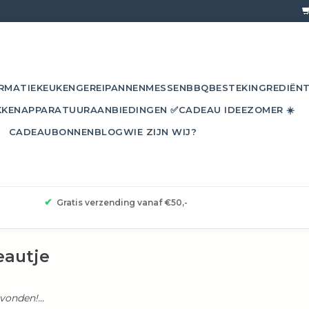
RMATIE
KEUKENGEREI
PANNEN
MESSEN
BBQ
BESTEK
INGREDIËN
KKEN
APPARATUUR
AANBIEDINGEN ✅
CADEAU IDEE
ZOMER ☀️
CADEAUBONNEN
BLOG
WIE ZIJN WIJ?
✔
Gratis verzending vanaf €50,-
eautje
onden!...