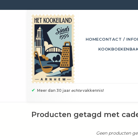
HOME
CONTACT / INFO
KOOKBOEKEN
BA
✔
Meer dan 30 jaar
echte
vakkennis!
Producten getagd met cad
Geen producten gev