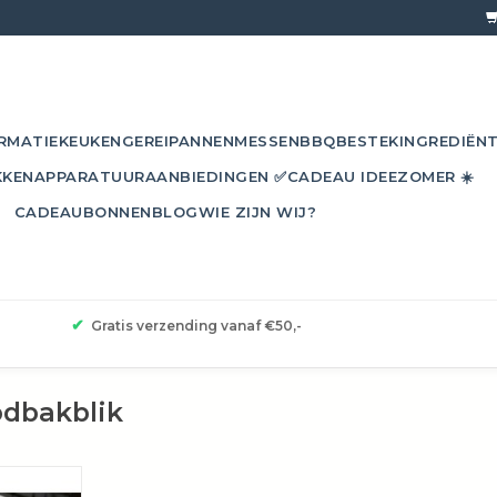
RMATIE
KEUKENGEREI
PANNEN
MESSEN
BBQ
BESTEK
INGREDIËN
KKEN
APPARATUUR
AANBIEDINGEN ✅
CADEAU IDEE
ZOMER ☀️
CADEAUBONNEN
BLOG
WIE ZIJN WIJ?
✔
Gratis verzending vanaf €50,-
odbakblik
maakt van