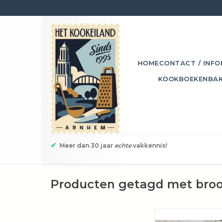
HOME
CONTACT / INFO
KOOKBOEKEN
BA
✔
Meer dan 30 jaar
echte
vakkennis!
Producten getagd met bro
Deze bakvorm is ge