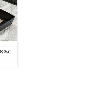
n robuust
k door de
er wordt
AAN
EN
26,5cm