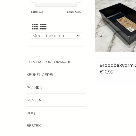
duurzaam, stevig e
blauwstaal, wat vaa
Min: €
0
Max: €
20
professionele bakk
gebruikt.
TOEVOEGEN 
WINKELWAG
CONTACT / INFORMATIE
Broodbakvorm 
€16,95
KEUKENGEREI
PANNEN
MESSEN
BBQ
BESTEK