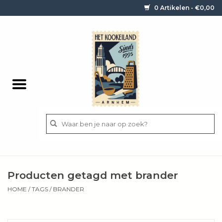
0 Artikelen - €0,00
Home
Contact / informatie
Keukengerei
Pannen
Messen
BBQ
Producten getagd met brander
Bestek
HOME
/
TAGS
/
BRANDER
Ingrediënten