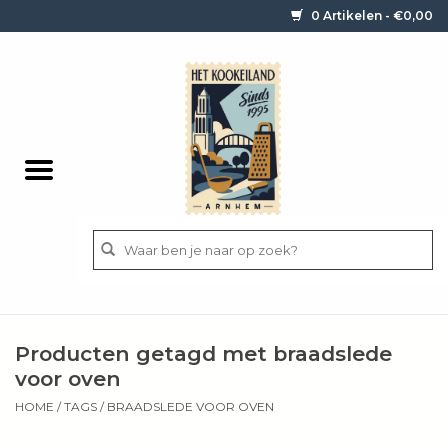
0 Artikelen - €0,00
Home
Contact / informatie
Keukengerei
Pannen
Messen
BBQ
Producten getagd met braadslede
Bestek
voor oven
HOME
/
TAGS
/
BRAADSLEDE VOOR OVEN
Ingrediënten