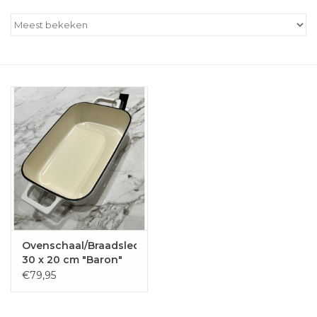
Kookboeken
Bakken
Apparatuur
Aanbiedingen ✅
Cadeau idee
Zomer ☀️
Ovenschaal/Braadslede
Cadeaubonnen
30 x 20 cm "Baron"
gietijzer
€79,95
Blog