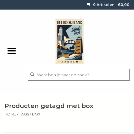
0 Artikelen - €0,00
Home
Contact / informatie
Keukengerei
Pannen
Messen
BBQ
Producten getagd met box
Bestek
HOME
/
TAGS
/
BOX
Ingrediënten