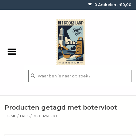
0 Artikelen - €0,00
Home
Contact / informatie
Keukengerei
Pannen
Messen
BBQ
Producten getagd met botervloot
Bestek
HOME
/
TAGS
/
BOTERVLOOT
Ingrediënten