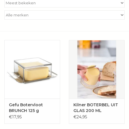
Kookboeken
Bakken
Apparatuur
Aanbiedingen ✅
Cadeau idee
Zomer ☀️
Cadeaubonnen
Gefu Botervloot
Kilner BOTERBEL UIT
BRUNCH 125 g
GLAS 200 ML
€17,95
€24,95
Blog