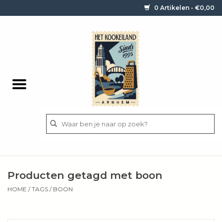
0 Artikelen - €0,00
Home
Contact / informatie
Keukengerei
Pannen
Messen
BBQ
Producten getagd met boon
Bestek
HOME
/
TAGS
/
BOON
Ingrediënten