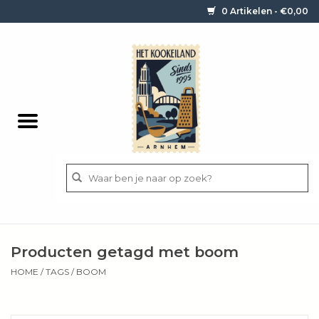
0 Artikelen - €0,00
Home
Contact / informatie
Keukengerei
Pannen
Messen
BBQ
Producten getagd met boom
Bestek
HOME
/
TAGS
/
BOOM
Ingrediënten