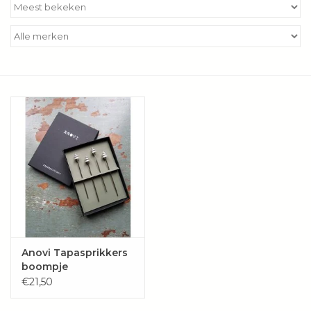
Kookboeken
Bakken
Apparatuur
Aanbiedingen ✅
Cadeau idee
Zomer ☀️
Cadeaubonnen
Anovi Tapasprikkers
boompje
€21,50
Blog