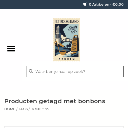
0 Artikelen - €0,00
Home
Contact / informatie
Keukengerei
Pannen
Messen
BBQ
Producten getagd met bonbons
Bestek
HOME
/
TAGS
/
BONBONS
Ingrediënten