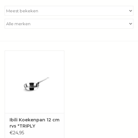
Kookboeken
Bakken
Apparatuur
Aanbiedingen ✅
Cadeau idee
Zomer ☀️
Cadeaubonnen
Ibili Koekenpan 12 cm
rvs "TRIPLY
Blog
NATURAL"
€24,95