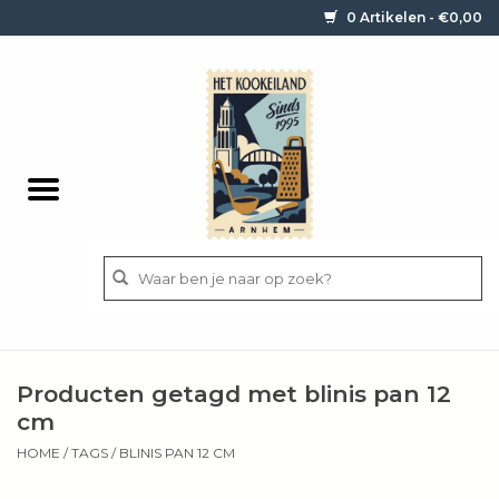
0 Artikelen - €0,00
Home
Contact / informatie
Keukengerei
Pannen
Messen
BBQ
Producten getagd met blinis pan 12
Bestek
cm
HOME
/
TAGS
/
BLINIS PAN 12 CM
Ingrediënten