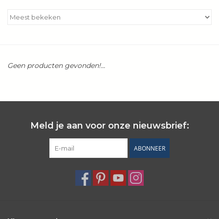
Kookboeken
Bakken
Geen producten gevonden!...
Apparatuur
Aanbiedingen ✅
Cadeau idee
Meld je aan voor onze nieuwsbrief:
ABONNEER
Zomer ☀️
Cadeaubonnen
Blog