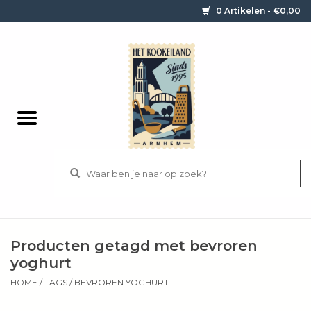
0 Artikelen - €0,00
Home
Contact / informatie
Keukengerei
Pannen
Messen
BBQ
Producten getagd met bevroren
Bestek
yoghurt
HOME
/
TAGS
/
BEVROREN YOGHURT
Ingrediënten