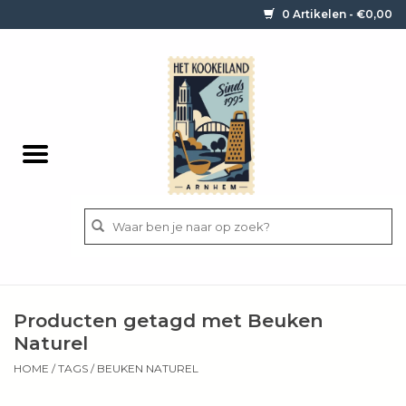
0 Artikelen - €0,00
Home
Contact / informatie
Keukengerei
Pannen
Messen
BBQ
Producten getagd met Beuken
Bestek
Naturel
HOME
/
TAGS
/
BEUKEN NATUREL
Ingrediënten