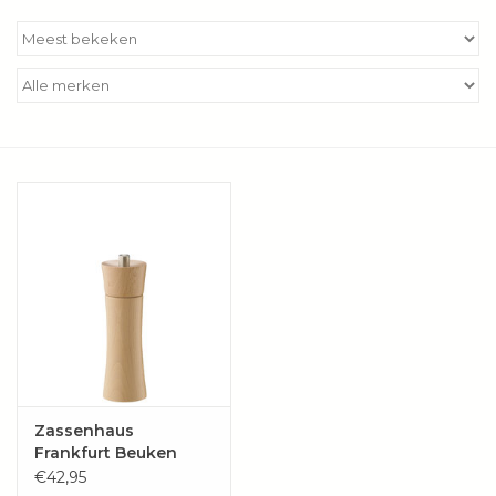
Kookboeken
Bakken
Apparatuur
Aanbiedingen ✅
Cadeau idee
Zomer ☀️
Cadeaubonnen
Zassenhaus
Frankfurt Beuken
Blog
Naturel
€42,95