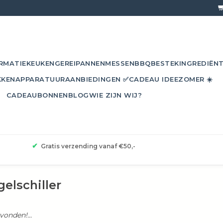
RMATIE
KEUKENGEREI
PANNEN
MESSEN
BBQ
BESTEK
INGREDIËN
KKEN
APPARATUUR
AANBIEDINGEN ✅
CADEAU IDEE
ZOMER ☀️
CADEAUBONNEN
BLOG
WIE ZIJN WIJ?
✔
Gratis verzending vanaf €50,-
elschiller
onden!...