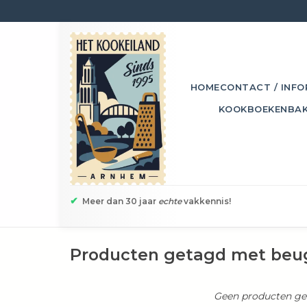
HOME
CONTACT / INFO
KOOKBOEKEN
BA
✔
Meer dan 30 jaar
echte
vakkennis!
Producten getagd met beug
Geen producten gev