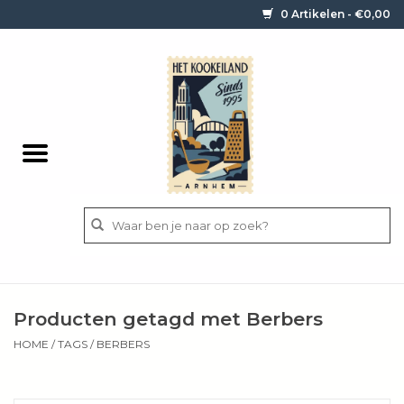
0 Artikelen - €0,00
Home
Contact / informatie
Keukengerei
Pannen
Messen
BBQ
Producten getagd met Berbers
Bestek
HOME
/
TAGS
/
BERBERS
Ingrediënten