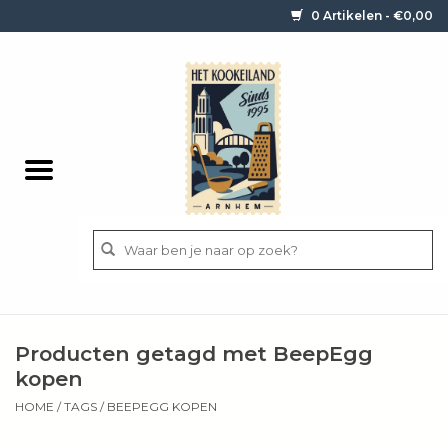
0 Artikelen - €0,00
Home
Contact / informatie
Keukengerei
Pannen
Messen
BBQ
Producten getagd met BeepEgg
Bestek
kopen
HOME
/
TAGS
/
BEEPEGG KOPEN
Ingrediënten