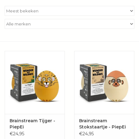
Kookboeken
Bakken
Apparatuur
Aanbiedingen ✅
Cadeau idee
Zomer ☀️
Cadeaubonnen
Brainstream Tijger -
Brainstream
PiepEi
Stokstaartje - PiepEi
Blog
€24,95
€24,95