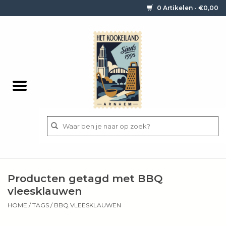
0 Artikelen - €0,00
Home
Contact / informatie
Keukengerei
Pannen
Messen
BBQ
Producten getagd met BBQ
Bestek
vleesklauwen
HOME
/
TAGS
/
BBQ VLEESKLAUWEN
Ingrediënten