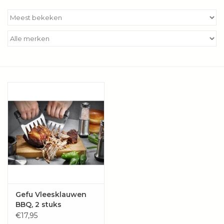
Kookboeken
Bakken
Apparatuur
Aanbiedingen ✅
Cadeau idee
Zomer ☀️
Cadeaubonnen
Gefu Vleesklauwen
BBQ, 2 stuks
Blog
€17,95