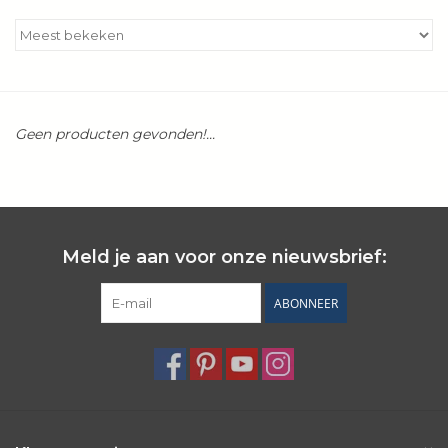
Kookboeken
Bakken
Geen producten gevonden!...
Apparatuur
Aanbiedingen ✅
Cadeau idee
Meld je aan voor onze nieuwsbrief:
ABONNEER
Zomer ☀️
Cadeaubonnen
Blog