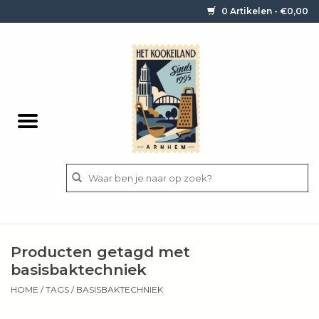
0 Artikelen - €0,00
Home
Contact / informatie
Keukengerei
Pannen
Messen
BBQ
Producten getagd met
Bestek
basisbaktechniek
HOME
/
TAGS
/
BASISBAKTECHNIEK
Ingrediënten