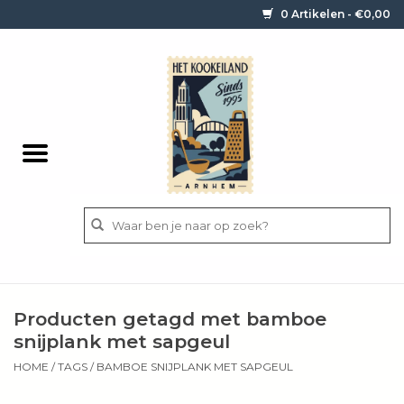
0 Artikelen - €0,00
Home
Contact / informatie
Keukengerei
Pannen
Messen
BBQ
Producten getagd met bamboe
Bestek
snijplank met sapgeul
HOME
/
TAGS
/
BAMBOE SNIJPLANK MET SAPGEUL
Ingrediënten