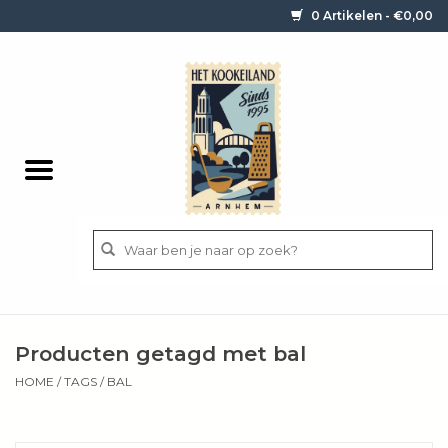
0 Artikelen - €0,00
Home
Contact / informatie
Keukengerei
Pannen
Messen
BBQ
Producten getagd met bal
Bestek
HOME
/
TAGS
/
BAL
Ingrediënten