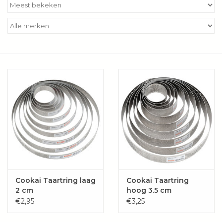
Kookboeken
Bakken
Apparatuur
Aanbiedingen ✅
Cadeau idee
Zomer ☀️
Cadeaubonnen
Cookai Taartring laag
Cookai Taartring
2 cm
hoog 3.5 cm
€2,95
€3,25
Blog