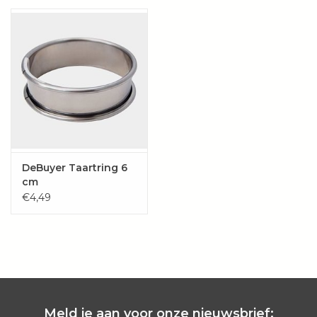
Wie zijn wij?
DeBuyer Taartring 6
cm
€4,49
Meld je aan voor onze nieuwsbrief: