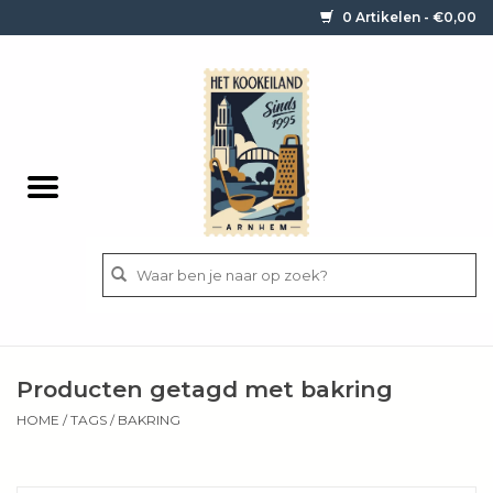
0 Artikelen - €0,00
Home
Contact / informatie
Keukengerei
Pannen
Messen
BBQ
Producten getagd met bakring
Bestek
HOME
/
TAGS
/
BAKRING
Ingrediënten