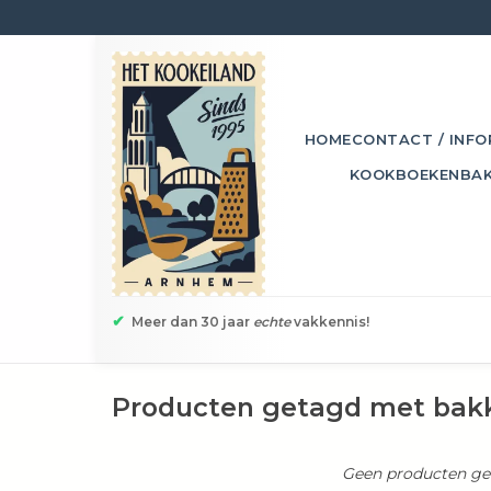
HOME
CONTACT / INFO
KOOKBOEKEN
BA
✔
Meer dan 30 jaar
echte
vakkennis!
Producten getagd met bakk
Geen producten gev