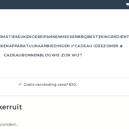
RMATIE
KEUKENGEREI
PANNEN
MESSEN
BBQ
BESTEK
INGREDIËN
KKEN
APPARATUUR
AANBIEDINGEN ✅
CADEAU IDEE
ZOMER ☀️
CADEAUBONNEN
BLOG
WIE ZIJN WIJ?
✔
Gratis verzending vanaf €50,-
erruit
onden!...