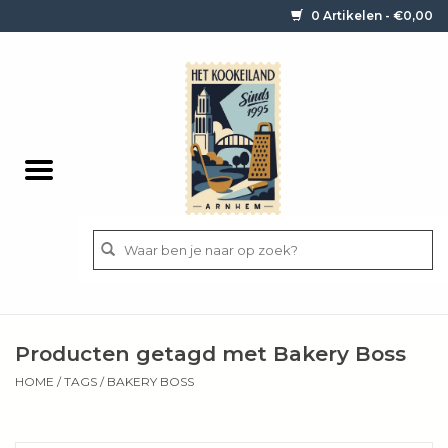
0 Artikelen - €0,00
Home
Contact / informatie
Keukengerei
Pannen
Messen
BBQ
Producten getagd met Bakery Boss
Bestek
HOME
/
TAGS
/
BAKERY BOSS
Ingrediënten