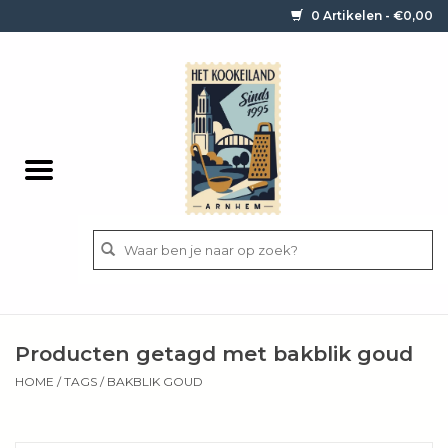
0 Artikelen - €0,00
Home
Contact / informatie
Keukengerei
Pannen
Messen
BBQ
Producten getagd met bakblik goud
Bestek
HOME
/
TAGS
/
BAKBLIK GOUD
Ingrediënten