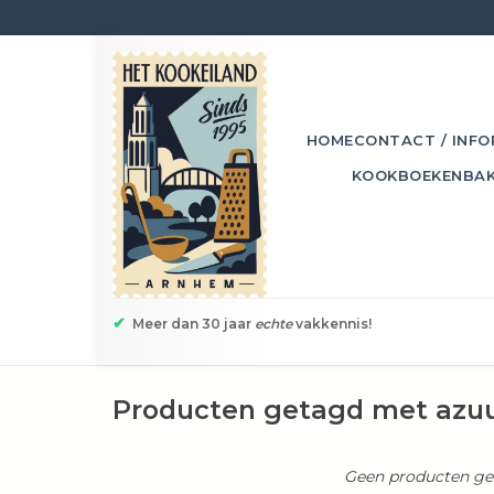
HOME
CONTACT / INFO
KOOKBOEKEN
BA
✔
Meer dan 30 jaar
echte
vakkennis!
Producten getagd met azu
Geen producten gev