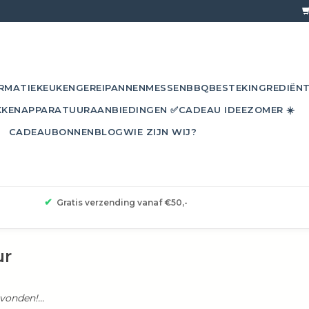
RMATIE
KEUKENGEREI
PANNEN
MESSEN
BBQ
BESTEK
INGREDIËN
KKEN
APPARATUUR
AANBIEDINGEN ✅
CADEAU IDEE
ZOMER ☀️
CADEAUBONNEN
BLOG
WIE ZIJN WIJ?
✔
Gratis verzending vanaf €50,-
ur
onden!...