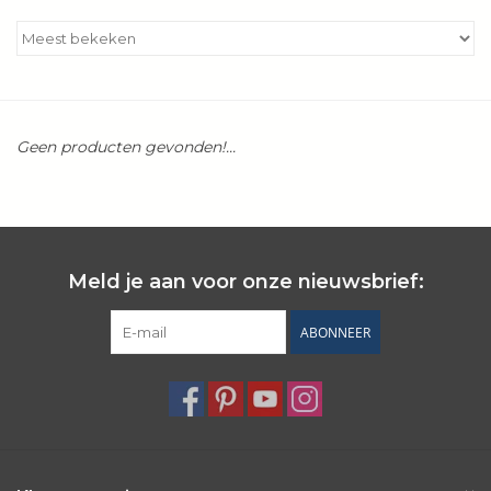
Kookboeken
Bakken
Geen producten gevonden!...
Apparatuur
Aanbiedingen ✅
Cadeau idee
Meld je aan voor onze nieuwsbrief:
ABONNEER
Zomer ☀️
Cadeaubonnen
Blog