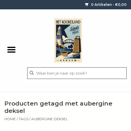
0 Artikelen - €0,00
Home
Contact / informatie
Keukengerei
Pannen
Messen
BBQ
Producten getagd met aubergine
Bestek
deksel
HOME
/
TAGS
/
AUBERGINE DEKSEL
Ingrediënten