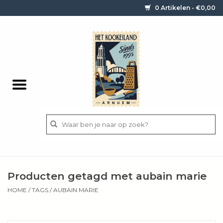
0 Artikelen - €0,00
Home
Contact / informatie
Keukengerei
Pannen
Messen
BBQ
Producten getagd met aubain marie
Bestek
HOME
/
TAGS
/
AUBAIN MARIE
Ingrediënten