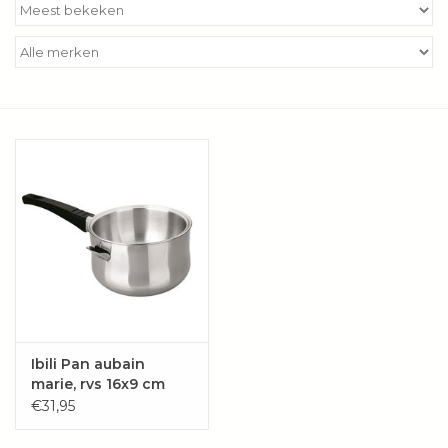
Kookboeken
Bakken
Apparatuur
Aanbiedingen ✅
Cadeau idee
Zomer ☀️
Cadeaubonnen
Ibili Pan aubain
marie, rvs 16x9 cm
€31,95
Blog