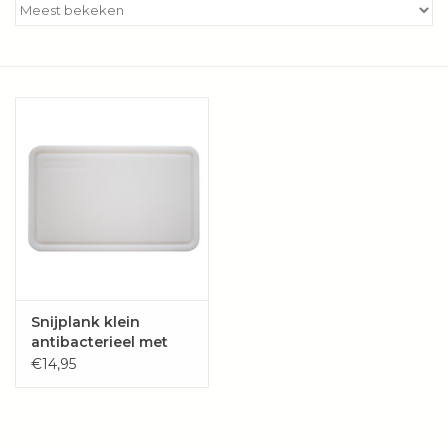
Kookboeken
Bakken
Apparatuur
Aanbiedingen ✅
Cadeau idee
Zomer ☀️
Snijplank klein
antibacterieel met
sapgeul
Cadeaubonnen
€14,95
Blog