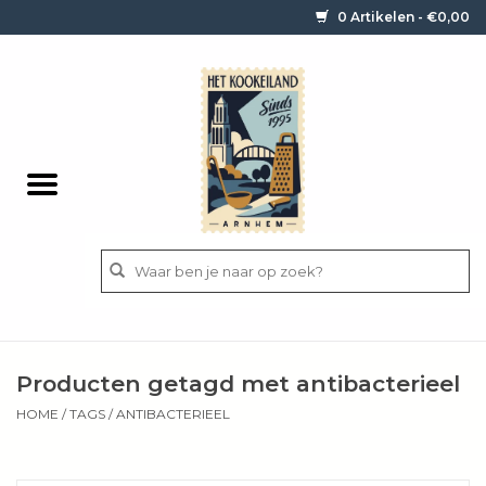
0 Artikelen - €0,00
Home
Contact / informatie
Keukengerei
Pannen
Messen
BBQ
Producten getagd met antibacterieel
Bestek
HOME
/
TAGS
/
ANTIBACTERIEEL
Ingrediënten