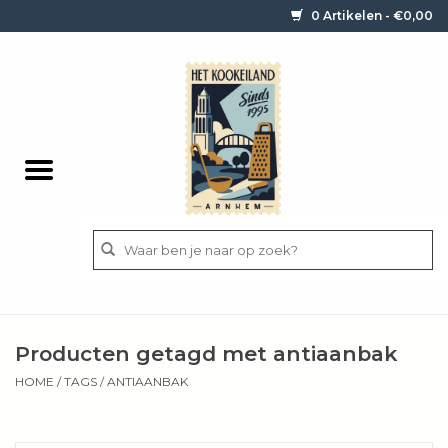
0 Artikelen - €0,00
Home
Contact / informatie
Keukengerei
Pannen
Messen
BBQ
Producten getagd met antiaanbak
Bestek
HOME
/
TAGS
/
ANTIAANBAK
Ingrediënten