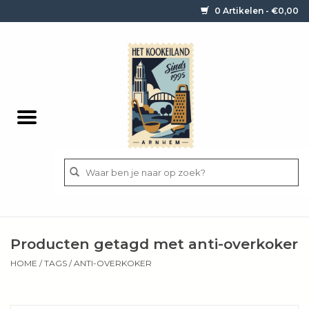
0 Artikelen - €0,00
Home
Contact / informatie
Keukengerei
Pannen
Messen
BBQ
Producten getagd met anti-overkoker
Bestek
HOME
/
TAGS
/
ANTI-OVERKOKER
Ingrediënten