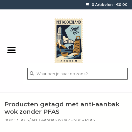
0 Artikelen - €0,00
Home
Contact / informatie
Keukengerei
Pannen
Messen
BBQ
Producten getagd met anti-aanbak
Bestek
wok zonder PFAS
HOME
/
TAGS
/
ANTI-AANBAK WOK ZONDER PFAS
Ingrediënten