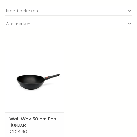
Kookboeken
Bakken
Apparatuur
Aanbiedingen ✅
Cadeau idee
Zomer ☀️
Cadeaubonnen
Woll Wok 30 cm Eco
liteQXR
Blog
€104,90