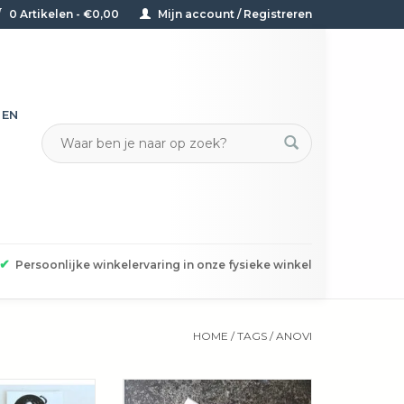
0 Artikelen - €0,00
Mijn account / Registreren
TEN
✔
Persoonlijke winkelervaring in onze fysieke winkel
HOME
/
TAGS
/
ANOVI
n mosselmaaltijd
Nu ook een versie met schelpje