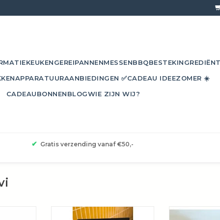
RMATIE
KEUKENGEREI
PANNEN
MESSEN
BBQ
BESTEK
INGREDIËN
KKEN
APPARATUUR
AANBIEDINGEN ✅
CADEAU IDEE
ZOMER ☀️
CADEAUBONNEN
BLOG
WIE ZIJN WIJ?
✔
Gratis verzending vanaf €50,-
vi
tek is een
Na het succes van het populaire
Ideaal voor ee