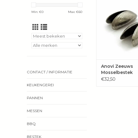
zuiver tinnen produc
ambachtelijk geg
Min: €
0
Max: €
60
Nederland.
TOEVOEGEN 
WINKELWAG
Anovi Zeeuws
Mosselbestek
CONTACT / INFORMATIE
€32,50
KEUKENGEREI
PANNEN
MESSEN
BBQ
BESTEK