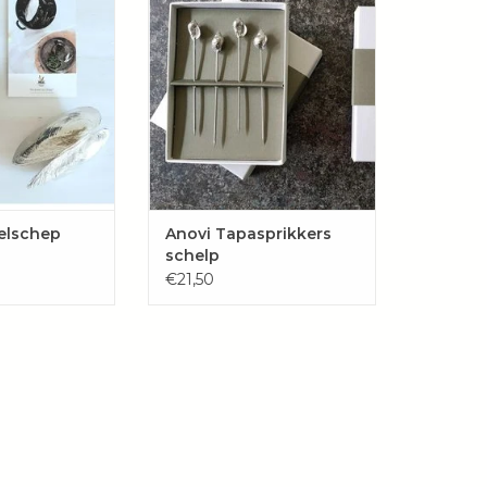
aad op tafel!
als topstukje!
GEN AAN
TOEVOEGEN AAN
LWAGEN
WINKELWAGEN
elschep
Anovi Tapasprikkers
schelp
€21,50