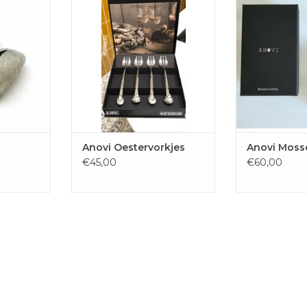
t en wordt
Zeeuws mosselbestek en de
en een sier
oten in
andere prachtige artikelen van
TOEVOE
Anovi is er weer een prachtige
WINKE
nieuw product in het
AAN
assortiment uit mooie Zeeland.
EN
TOEVOEGEN AAN
WINKELWAGEN
Anovi Oestervorkjes
Anovi Moss
€45,00
€60,00