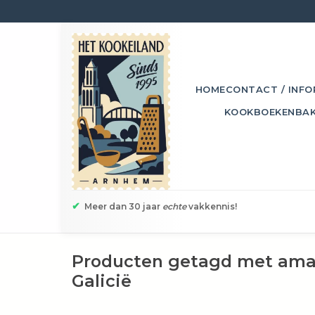
HOME
CONTACT / INFO
KOOKBOEKEN
BA
✔
Meer dan 30 jaar
echte
vakkennis!
Producten getagd met aman
Galicië