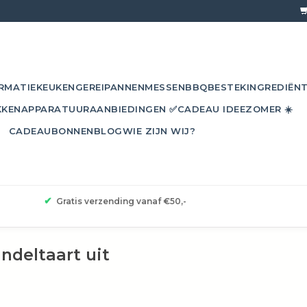
RMATIE
KEUKENGEREI
PANNEN
MESSEN
BBQ
BESTEK
INGREDIËN
KKEN
APPARATUUR
AANBIEDINGEN ✅
CADEAU IDEE
ZOMER ☀️
CADEAUBONNEN
BLOG
WIE ZIJN WIJ?
✔
Gratis verzending vanaf €50,-
deltaart uit