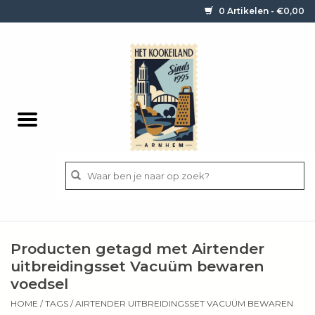
0 Artikelen - €0,00
Home
Contact / informatie
Keukengerei
Pannen
Messen
BBQ
Producten getagd met Airtender
Bestek
uitbreidingsset Vacuüm bewaren
voedsel
Ingrediënten
HOME
/
TAGS
/
AIRTENDER UITBREIDINGSSET VACUÜM BEWAREN