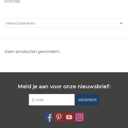
VOEDSEL
Kookboeken
Bakken
Apparatuur
Geen producten gevonden!...
Aanbiedingen ✅
Cadeau idee
Meld je aan voor onze nieuwsbrief:
Zomer ☀️
ABONNEER
Cadeaubonnen
Blog