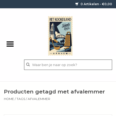
0 Artikelen - €0,00
Home
Contact / informatie
Keukengerei
Pannen
Messen
BBQ
Producten getagd met afvalemmer
Bestek
HOME
/
TAGS
/
AFVALEMMER
Ingrediënten