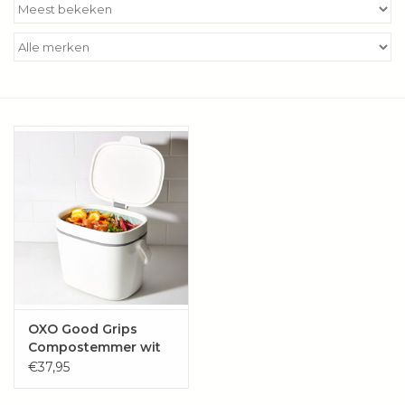
Kookboeken
Bakken
Apparatuur
Aanbiedingen ✅
Cadeau idee
Zomer ☀️
Cadeaubonnen
OXO Good Grips
Compostemmer wit
XL
€37,95
Blog