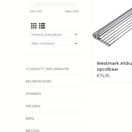
Westmark is perfect
drogen van afwas en
Min: €
0
Max: €
20
je aanrecht of bo
gootsteen
TOEVOEGEN 
WINKELWAG
Westmark Afdru
oprolbaar
CONTACT / INFORMATIE
€16,95
KEUKENGEREI
PANNEN
MESSEN
BBQ
BESTEK