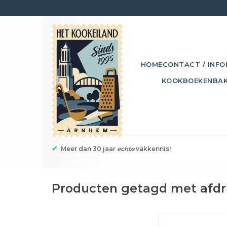
HOME
CONTACT / INFO
KOOKBOEKEN
BA
✔
Meer dan 30 jaar
echte
vakkennis!
Producten getagd met afdr
Dit oprolbare afdru