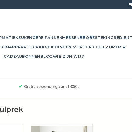
RMATIE
KEUKENGEREI
PANNEN
MESSEN
BBQ
BESTEK
INGREDIËN
KKEN
APPARATUUR
AANBIEDINGEN ✅
CADEAU IDEE
ZOMER ☀️
CADEAUBONNEN
BLOG
WIE ZIJN WIJ?
✔
Gratis verzending vanaf €50,-
uiprek
iprek van
Dri.Pad = Nog meer orde rond de