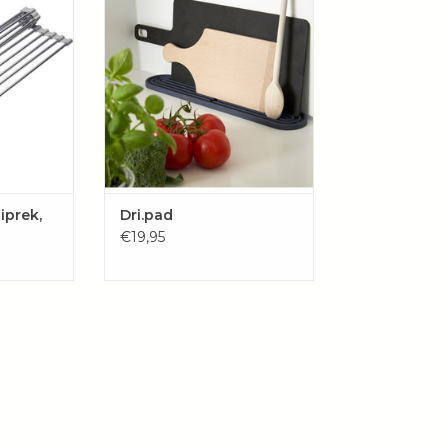
 voor het
gootsteen.
 pannen op
ven je
.
AAN
EN
iprek,
Dri.pad
€19,95