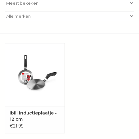
Kookboeken
Bakken
Apparatuur
Aanbiedingen ✅
Cadeau idee
Zomer ☀️
Cadeaubonnen
Ibili Inductieplaatje -
12 cm
€21,95
Blog