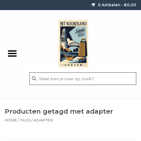
0 Artikelen - €0,00
Home
Contact / informatie
Keukengerei
Pannen
Messen
BBQ
Producten getagd met adapter
Bestek
HOME
/
TAGS
/
ADAPTER
Ingrediënten