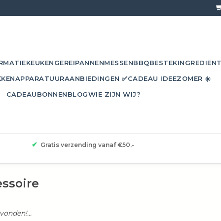
RMATIE
KEUKENGEREI
PANNEN
MESSEN
BBQ
BESTEK
INGREDIËN
KKEN
APPARATUUR
AANBIEDINGEN ✅
CADEAU IDEE
ZOMER ☀️
CADEAUBONNEN
BLOG
WIE ZIJN WIJ?
✔
Gratis verzending vanaf €50,-
ssoire
onden!...