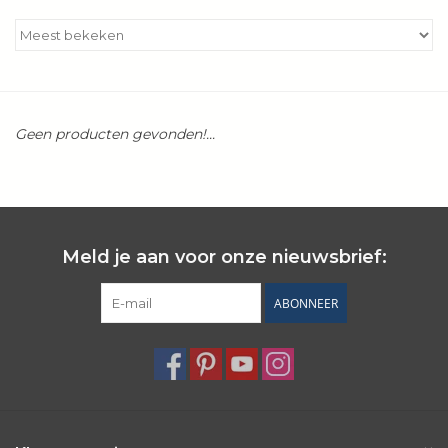
Kookboeken
Bakken
Geen producten gevonden!...
Apparatuur
Aanbiedingen ✅
Cadeau idee
Meld je aan voor onze nieuwsbrief:
ABONNEER
Zomer ☀️
Cadeaubonnen
Blog