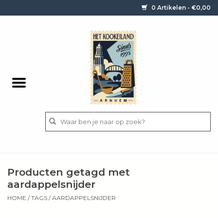
0 Artikelen - €0,00
Home
Contact / informatie
Keukengerei
Pannen
Messen
BBQ
Producten getagd met
Bestek
aardappelsnijder
HOME
/
TAGS
/
AARDAPPELSNIJDER
Ingrediënten