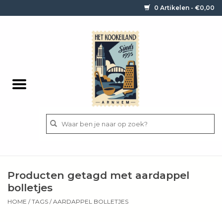
0 Artikelen - €0,00
Home
Contact / informatie
Keukengerei
Pannen
Messen
BBQ
Producten getagd met aardappel
Bestek
bolletjes
HOME
/
TAGS
/
AARDAPPEL BOLLETJES
Ingrediënten