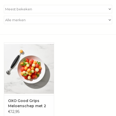
Kookboeken
Bakken
Apparatuur
Aanbiedingen ✅
Cadeau idee
Zomer ☀️
Cadeaubonnen
OXO Good Grips
Meloenschep met 2
Blog
verschillende
€12,95