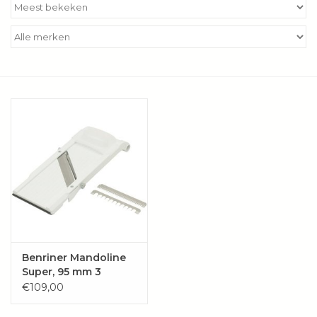
Kookboeken
Bakken
Apparatuur
Aanbiedingen ✅
Cadeau idee
Zomer ☀️
Cadeaubonnen
Benriner Mandoline
Super, 95 mm 3
bladen +
€109,00
Blog
vingerbeschermer