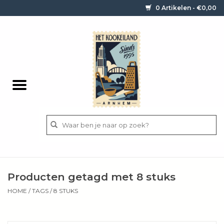
0 Artikelen - €0,00
Home
Contact / informatie
Keukengerei
Pannen
Messen
BBQ
Producten getagd met 8 stuks
Bestek
HOME
/
TAGS
/
8 STUKS
Ingrediënten