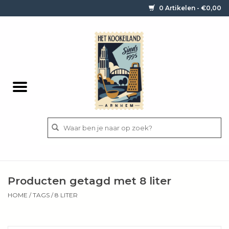
0 Artikelen - €0,00
Home
Contact / informatie
Keukengerei
Pannen
Messen
BBQ
Producten getagd met 8 liter
Bestek
HOME
/
TAGS
/
8 LITER
Ingrediënten