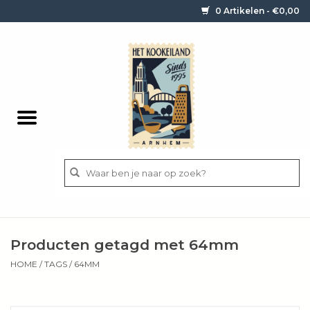
0 Artikelen - €0,00
Home
Contact / informatie
Keukengerei
Pannen
Messen
BBQ
Producten getagd met 64mm
Bestek
HOME
/
TAGS
/
64MM
Ingrediënten