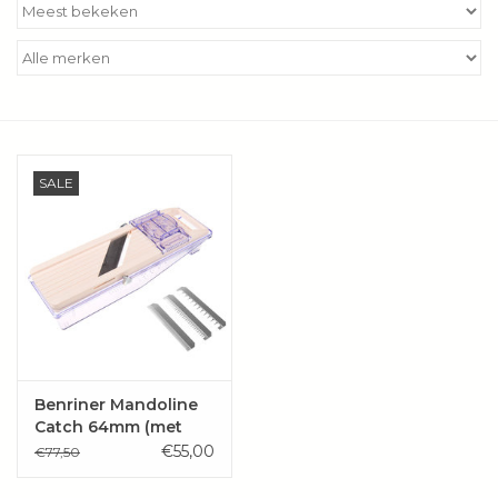
Kookboeken
Bakken
Apparatuur
SALE
Aanbiedingen ✅
Cadeau idee
Zomer ☀️
Cadeaubonnen
Benriner Mandoline
Catch 64mm (met
opvangbak)
€55,00
€77,50
Blog